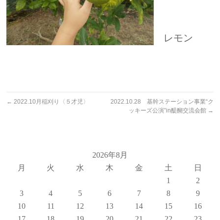
レモン
←
2022.10月稲刈り〈５才児〉
2022.10.28 基幹ステーション事業“ク
ッキーズ公演”in醍醐交流会館
→
2026年8月
月
火
水
木
金
土
日
1
2
3
4
5
6
7
8
9
10
11
12
13
14
15
16
17
18
19
20
21
22
23