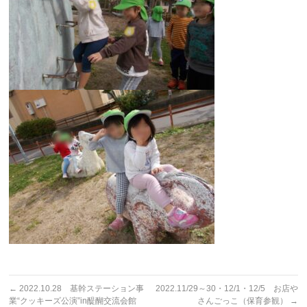
←
2022.10.28 基幹ステーション事
2022.11/29～30・12/1・12/5 お店や
業“クッキーズ公演”in醍醐交流会館
さんごっこ（保育参観）
→