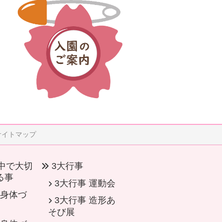
サイトマップ
中で大切
3大行事
る事
3大行事 運動会
身体づ
3大行事 造形あ
そび展