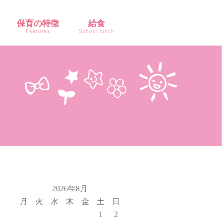
保育の特徴
給食
Features
School lunch
2026年8月
月
火
水
木
金
土
日
1
2