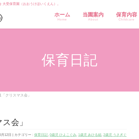
会 大受保育園（おおうけほいくえん）。
ホーム
当園案内
保育内容
Home
About
Childcare
保育日記
2.21「クリスマス会」
スマス会」
0月12日
カテゴリー :
保育日記
,
0歳児 ひよこぐみ
,
1歳児 あひる組
,
2歳児 うさぎぐ