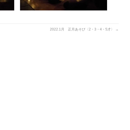
2022.1月 正月あそび〈2・3・4・5才〉
→