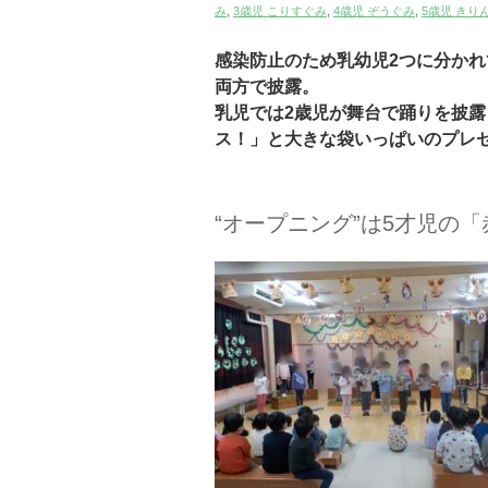
み
,
3歳児 こりすぐみ
,
4歳児 ぞうぐみ
,
5歳児 きり
感染防止のため乳幼児2つに分か
両方で披露。
乳児では2歳児が舞台で踊りを披
ス！」と大きな袋いっぱいのプレ
“オープニング”は5才児の