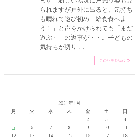
ます。新しい環境に戸惑う姿も見
られますが戸外に出ると、気持ち
も晴れて遊び初め「給食食べよ
う！」と声をかけられても「まだ
遊ぶ～」の返事が・・。子どもの
気持ちが切り …
この記事を読む
2021年4月
月
火
水
木
金
土
日
1
2
3
4
5
6
7
8
9
10
11
12
13
14
15
16
17
18