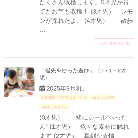
たくさん収穫します。5才児が育
てたお芋も収穫！ (3才児） レモ
ンが採れたよ。 (4才児） 散歩
…
この記事を読む
「指先を使った遊び」〈0・1・2才
児〉
2025年9月3日
保育日記
0歳児 ひよこぐみ
1歳児 あひる組
2歳児 うさぎぐみ
(0才児） 一緒にシール“ぺった
ん” (1才児） 色々な素材に触れ
ます (2才児） 真剣な表情