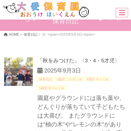
保育日記
HOME
»
保育日記
»
日: <span>2025年9月3日</span>
「秋をみつけた」〈3・4・5才児〉
2025年9月3日
保育日記
3歳児 こりすぐみ
4歳児 ぞうぐみ
5歳児 きりんぐみ
園庭やグラウンドには落ち葉や、
どんぐりが落ちていて子どもたち
は大喜び。 またグラウンドに
は“柚の木”や“レモンの木”があり