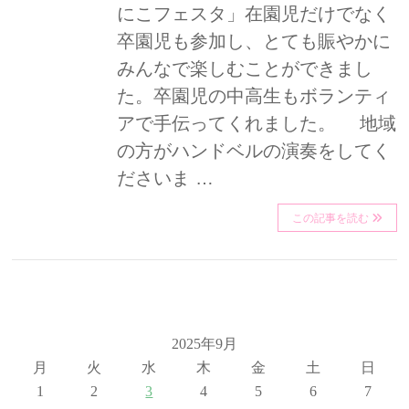
にこフェスタ」在園児だけでなく
卒園児も参加し、とても賑やかに
みんなで楽しむことができまし
た。卒園児の中高生もボランティ
アで手伝ってくれました。 地域
の方がハンドベルの演奏をしてく
ださいま …
この記事を読む
2025年9月
月
火
水
木
金
土
日
1
2
3
4
5
6
7