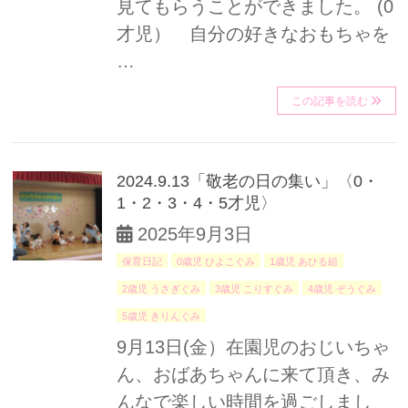
見てもらうことができました。 (0
才児） 自分の好きなおもちゃを
…
この記事を読む
2024.9.13「敬老の日の集い」〈0・
1・2・3・4・5才児〉
2025年9月3日
保育日記
0歳児 ひよこぐみ
1歳児 あひる組
2歳児 うさぎぐみ
3歳児 こりすぐみ
4歳児 ぞうぐみ
5歳児 きりんぐみ
9月13日(金）在園児のおじいちゃ
ん、おばあちゃんに来て頂き、み
んなで楽しい時間を過ごしまし