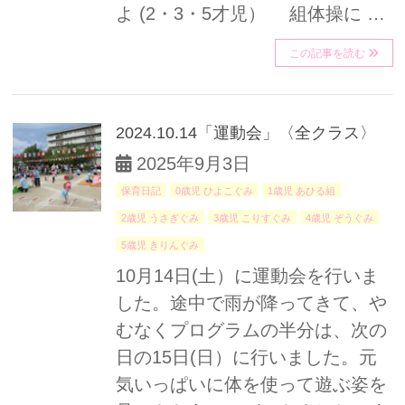
よ (2・3・5才児） 組体操に …
この記事を読む
2024.10.14「運動会」〈全クラス〉
2025年9月3日
保育日記
0歳児 ひよこぐみ
1歳児 あひる組
2歳児 うさぎぐみ
3歳児 こりすぐみ
4歳児 ぞうぐみ
5歳児 きりんぐみ
10月14日(土）に運動会を行いま
した。途中で雨が降ってきて、や
むなくプログラムの半分は、次の
日の15日(日）に行いました。元
気いっぱいに体を使って遊ぶ姿を