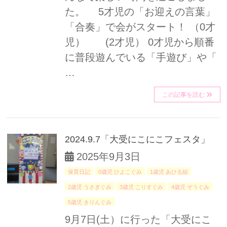
た。 5才児の「お迎えの言葉」
「合奏」で会がスタート！ （0才
児） (2才児） 0才児から順番
に普段遊んでいる「手遊び」や「
…
この記事を読む
2024.9.7「大受にこにこフェスタ」
2025年9月3日
保育日記
0歳児 ひよこぐみ
1歳児 あひる組
2歳児 うさぎぐみ
3歳児 こりすぐみ
4歳児 ぞうぐみ
5歳児 きりんぐみ
9月7日(土）に行った「大受にこ