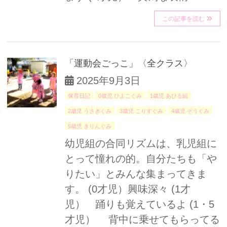
この記事を読む
「運動会ごっこ」〈全クラス〉
2025年9月3日
保育日記
0歳児 ひよこぐみ
1歳児 あひる組
2歳児 うさぎぐみ
3歳児 こりすぐみ
4歳児 ぞうぐみ
5歳児 きりんぐみ
幼児組の合同リズムは、乳児組に
とって憧れの的。自分たちも「や
りたい」とみんな集まってきま
す。 (0才児）興味深々 (1才
児） 踊りも覚えているよ (1・5
才児） 背中に乗せてもらってる