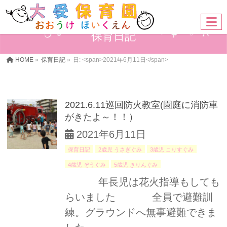
保育日記
HOME
»
保育日記
»
日: <span>2021年6月11日</span>
2021.6.11巡回防火教室(園庭に消防車
がきたよ～！！）
2021年6月11日
保育日記
2歳児 うさぎぐみ
3歳児 こりすぐみ
4歳児 ぞうぐみ
5歳児 きりんぐみ
年長児は花火指導もしても
らいました 全員で避難訓
練。グラウンドへ無事避難できま