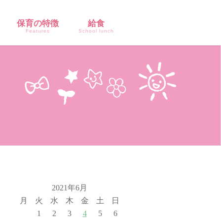
保育の特徴
給食
Features
School lunch
2021年6月
月
火
水
木
金
土
日
1
2
3
4
5
6