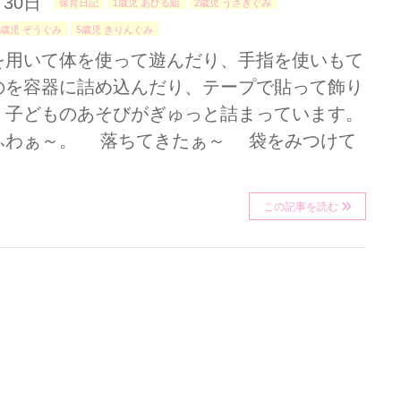
月30日
保育日記
1歳児 あひる組
2歳児 うさぎぐみ
4歳児 ぞうぐみ
5歳児 きりんぐみ
を用いて体を使って遊んだり、手指を使いもて
のを容器に詰め込んだり、テープで貼って飾り
。子どものあそびがぎゅっと詰まっています。
わぁ～。 落ちてきたぁ～ 袋をみつけて
この記事を読む