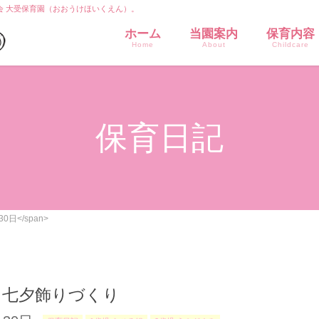
会 大受保育園（おおうけほいくえん）。
ホーム
当園案内
保育内容
Home
About
Childcare
保育日記
30日</span>
月 七夕飾りづくり