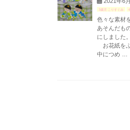
2021年6
3歳児 こりすぐみ
色々な素材
あそんだも
にしました
お花紙をふ
中につめ …