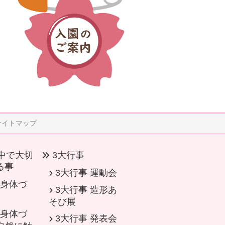
サイトマップ
中で大切
3大行事
る事
3大行事 運動会
身体づ
3大行事 造形あ
そび展
身体づ
3大行事 発表会