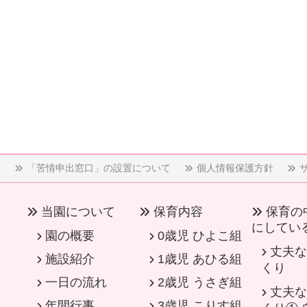
告
「苦情申出窓口」の設置について
個人情報保護方針
当園について
保育内容
保育の
にしてい
園の概要
0歳児 ひよこ組
丈夫な
施設紹介
1歳児 あひる組
くり
一日の流れ
2歳児 うさぎ組
丈夫な
年間行事
3歳児 こりす組