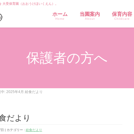
会 大受保育園（おおうけほいくえん）。
ホーム
当園案内
保育内容
Home
About
Childcare
保護者の方へ
中: 2025年4月 給食だより
 給食だより
7日
カテゴリー :
給食だより