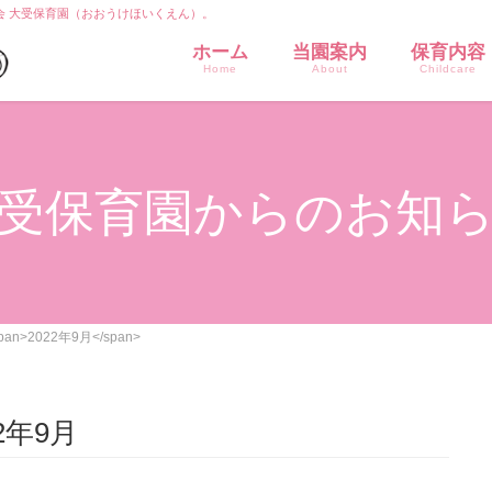
会 大受保育園（おおうけほいくえん）。
ホーム
当園案内
保育内容
Home
About
Childcare
受保育園からのお知
span>2022年9月</span>
2年9月