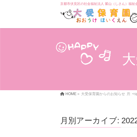
京都市伏見区の社会福祉法人 紫山（しさん）福祉
大
HOME
»
大受保育園からのお知らせ
月: <
月別アーカイブ: 202