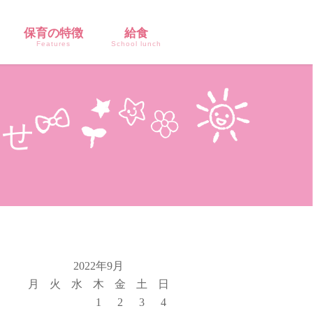
保育の特徴
給食
Features
School lunch
らせ
2022年9月
月
火
水
木
金
土
日
1
2
3
4