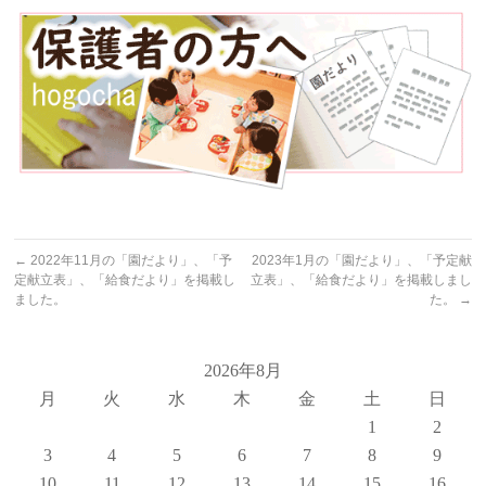
←
2022年11月の「園だより」、「予
2023年1月の「園だより」、「予定献
定献立表」、「給食だより」を掲載し
立表」、「給食だより」を掲載しまし
ました。
た。
→
2026年8月
月
火
水
木
金
土
日
1
2
3
4
5
6
7
8
9
10
11
12
13
14
15
16